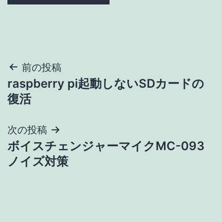
投
前の投稿
raspberry pi起動しないSDカードの
稿
復活
ナ
次の投稿
ビ
ボイスチェンジャーマイクMC-093
ゲ
ノイズ対策
ー
シ