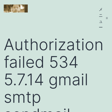
コ
メ
sGG's
ン
ニ
テ
ュ
ー
ン
Authorization
ツ
へ
failed 534
ス
キ
ッ
5.7.14 gmail
プ
smtp