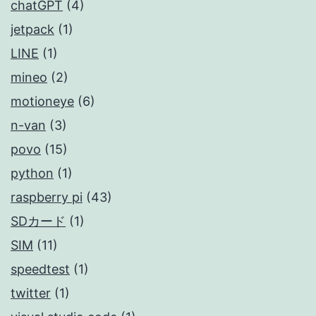
chatGPT
(4)
jetpack
(1)
LINE
(1)
mineo
(2)
motioneye
(6)
n-van
(3)
povo
(15)
python
(1)
raspberry pi
(43)
SDカード
(1)
SIM
(11)
speedtest
(1)
twitter
(1)