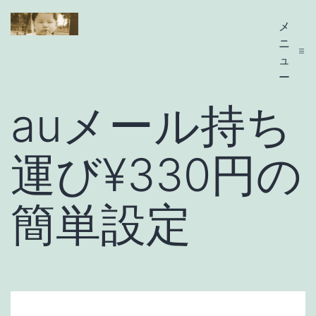
コ
メ
sGG's
ン
ニ
テ
ュ
ー
ン
auメール持ち
ツ
へ
運び¥330円の
ス
キ
ッ
簡単設定
プ