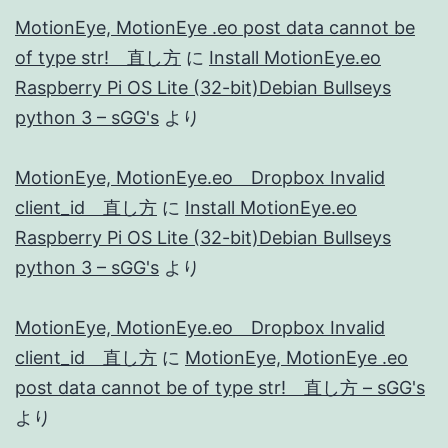
MotionEye, MotionEye .eo post data cannot be
of type str! 直し方
に
Install MotionEye.eo
Raspberry Pi OS Lite (32-bit)Debian Bullseys
python 3 – sGG's
より
MotionEye, MotionEye.eo Dropbox Invalid
client_id 直し方
に
Install MotionEye.eo
Raspberry Pi OS Lite (32-bit)Debian Bullseys
python 3 – sGG's
より
MotionEye, MotionEye.eo Dropbox Invalid
client_id 直し方
に
MotionEye, MotionEye .eo
post data cannot be of type str! 直し方 – sGG's
より